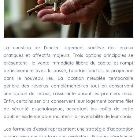
La question de l’ancien logement soulève des enjeux
pratiques et affectifs majeurs. Trois options principales se
présentent : la vente immédiate libère du capital et rompt
définitivement avec le passé, facilitant parfois la projection
dans le nouveau lieu. La location meublée temporaire
génère des revenus complémentaires tout en conservant
une option de retour, rassurante durant les premiers mois.
Enfin, certains seniors conservent leur logement comme filet
de sécurité psychologique, acceptant les coûts de cette
double résidence pour maintenir la réversibilité de leur choix.
Les formules d’essai représentent une stratégie d’adaptation
progressive encore trop peu exploitée. Plusieurs résidences