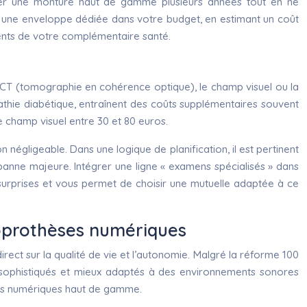
server une monture haut de gamme plusieurs années tout en ne
e une enveloppe dédiée dans votre budget, en estimant un coût
ents de votre complémentaire santé.
OCT (tomographie en cohérence optique), le champ visuel ou la
thie diabétique, entraînent des coûts supplémentaires souvent
le champ visuel entre 30 et 80 euros.
 négligeable. Dans une logique de planification, il est pertinent
panne majeure. Intégrer une ligne « examens spécialisés » dans
s surprises et vous permet de choisir une mutuelle adaptée à ce
dioprothèses numériques
rect sur la qualité de vie et l’autonomie. Malgré la réforme 100
s sophistiqués et mieux adaptés à des environnements sonores
les numériques haut de gamme.