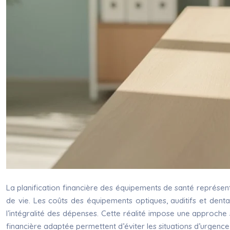
La planification financière des équipements de santé représen
de vie. Les coûts des équipements optiques, auditifs et dent
l’intégralité des dépenses. Cette réalité impose une approche 
financière adaptée permettent d’éviter les situations d’urgence