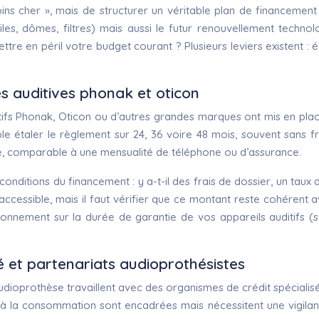
ns cher », mais de structurer un véritable plan de financement s
piles, dômes, filtres) mais aussi le futur renouvellement tech
ttre en péril votre budget courant ? Plusieurs leviers existent :
 auditives phonak et oticon
ifs Phonak, Oticon ou d’autres grandes marques ont mis en plac
le étaler le règlement sur 24, 36 voire 48 mois, souvent sans
é, comparable à une mensualité de téléphone ou d’assurance.
conditions du financement : y a-t-il des frais de dossier, un taux
ccessible, mais il faut vérifier que ce montant reste cohérent
nnement sur la durée de garantie de vos appareils auditifs (sou
té et partenariats audioprothésistes
’audioprothèse travaillent avec des organismes de crédit spécia
à la consommation sont encadrées mais nécessitent une vigilance