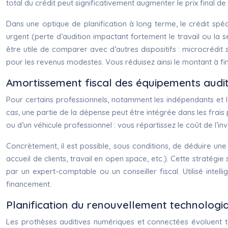
total du crédit peut significativement augmenter le prix final de
Dans une optique de planification à long terme, le crédit spéci
urgent (perte d’audition impactant fortement le travail ou la s
être utile de comparer avec d’autres dispositifs : microcrédi
pour les revenus modestes. Vous réduisez ainsi le montant à fina
Amortissement fiscal des équipements auditi
Pour certains professionnels, notamment les indépendants et l
cas, une partie de la dépense peut être intégrée dans les frais
ou d’un véhicule professionnel : vous répartissez le coût de l’in
Concrètement, il est possible, sous conditions, de déduire une fr
accueil de clients, travail en open space, etc.). Cette straté
par un expert-comptable ou un conseiller fiscal. Utilisé intel
financement.
Planification du renouvellement technolog
Les prothèses auditives numériques et connectées évoluent trè