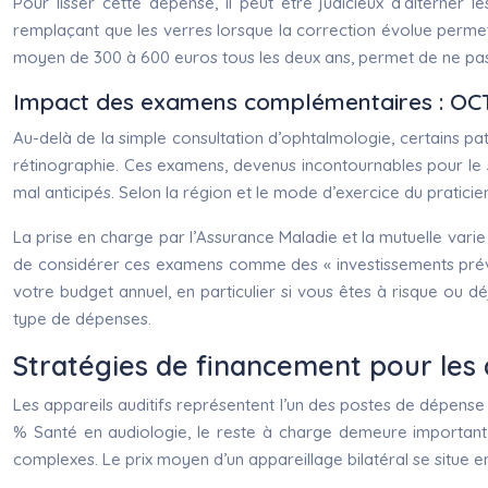
Pour lisser cette dépense, il peut être judicieux d’alterne
remplaçant que les verres lorsque la correction évolue perme
moyen de 300 à 600 euros tous les deux ans, permet de ne pas 
Impact des examens complémentaires : OCT,
Au-delà de la simple consultation d’ophtalmologie, certains 
rétinographie. Ces examens, devenus incontournables pour le 
mal anticipés. Selon la région et le mode d’exercice du praticie
La prise en charge par l’Assurance Maladie et la mutuelle varie 
de considérer ces examens comme des « investissements prévent
votre budget annuel, en particulier si vous êtes à risque ou d
type de dépenses.
Stratégies de financement pour les 
Les appareils auditifs représentent l’un des postes de dépense 
% Santé en audiologie, le reste à charge demeure important 
complexes. Le prix moyen d’un appareillage bilatéral se sit