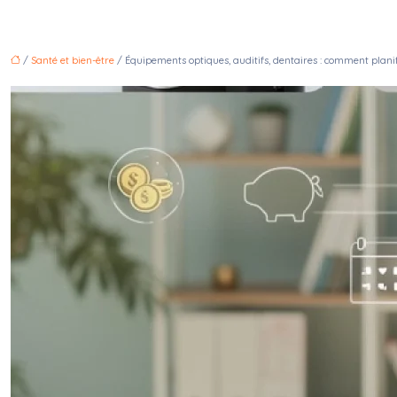
/
Santé et bien-être
/ Équipements optiques, auditifs, dentaires : comment plani