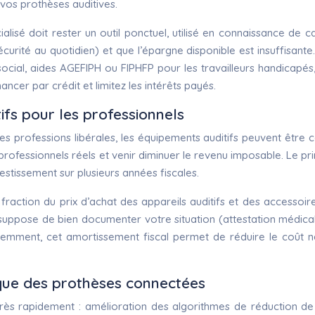
 vos prothèses auditives.
alisé doit rester un outil ponctuel, utilisé en connaissance de ca
écurité au quotidien) et que l’épargne disponible est insuffisante
t social, aides AGEFIPH ou FIPHFP pour les travailleurs handica
ncer par crédit et limitez les intérêts payés.
fs pour les professionnels
es professions libérales, les équipements auditifs peuvent être 
 professionnels réels et venir diminuer le revenu imposable. Le p
vestissement sur plusieurs années fiscales.
action du prix d’achat des appareils auditifs et des accessoires, e
gie suppose de bien documenter votre situation (attestation méd
ligemment, cet amortissement fiscal permet de réduire le coût n
ique des prothèses connectées
s rapidement : amélioration des algorithmes de réduction de br