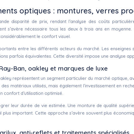
ents optiques : montures, verres pro
nde disparité de prix, rendant l’analyse des coûts particul
ement s’avère nécessaire tous les deux à trois ans en moyenne. 
onsidérablement le confort visuel.
portants entre les différents acteurs du marché. Les enseignes s
ons parfois équivalentes. Cette diversité impose une analyse app
 Ray-Ban, oakley et marques de luxe
y représentent un segment particulier du marché optique, avec
té des matériaux utilisés, mais également l’investissement en r
 confort d’utilisation optimisé.
tégrer leur durée de vie estimée. Une monture de qualité supér
nitial plus important. Cette approche s’avère souvent plus écon
rilux, anti-reflets et traitements spécialisés