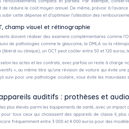
r les renouvellements complets et partiels. Par exemple, con
t de réduire le coût moyen annuel. De même, prévoir à l’avanc
subir cette dépense et d’optimiser l’utilisation des remboursem
 champ visuel et rétinographie
patients doivent réaliser des examens complémentaires comme l’
suivi de pathologies comme le glaucome, la DMLA ou la rétinopa
n (libéral ou clinique), un OCT peut coûter entre 50 et 120 euros, 
selon les actes et les contrats, avec parfois un reste à charge non
ifs », au même titre qu’une révision de voiture qui évite une 
éjà suivi pour une pathologie oculaire, vous évite les mauvaise
appareils auditifs : prothèses et au
les plus élevés parmi les équipements de santé, avec un impact di
pour tous ceux qui choisissent des appareils de classe II, plu
ue encore fréquemment entre 3 000 et 4 000 euros pour des modè