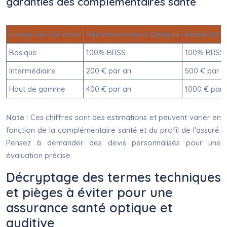
garanties des complémentaires santé
Niveau de Garantie
Remboursement Optique
Remboursem
Basique
100% BRSS
100% BRSS
Intermédiaire
200 € par an
500 € par a
Haut de gamme
400 € par an
1000 € par 
Note :
Ces chiffres sont des estimations et peuvent varier en
fonction de la complémentaire santé et du profil de l’assuré.
Pensez à demander des devis personnalisés pour une
évaluation précise.
Décryptage des termes techniques
et pièges à éviter pour une
assurance santé optique et
auditive