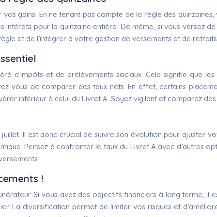
 sur vos gains. En ne tenant pas compte de la règle des quinzaines,
s intérêts pour la quinzaine entière. De même, si vous versez de l’
gle et de l’intégrer à votre gestion de versements et de retraits
ssentiel
xonéré d’impôts et de prélèvements sociaux. Cela signifie que l
ez-vous de comparer des taux nets. En effet, certains placement
avérer inférieur à celui du Livret A. Soyez vigilant et comparez 
n juillet. Il est donc crucial de suivre son évolution pour ajust
mique. Pensez à confronter le taux du Livret A avec d’autres optio
 versements.
acements !
unérateur. Si vous avez des objectifs financiers à long terme, il
ilier. La diversification permet de limiter vos risques et d’amélior