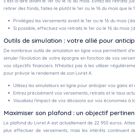
c’est-à-dire avant le 1er ou le 16 du mois. Évitez les retraits j
retirer des fonds, faites-le plutôt le 1er ou le 16 du mois que l
Privilégiez les versements avant le 1er ou le 16 du mois (da
Si possible, effectuez vos retraits le 1er ou le 16 du mois 
Outils de simulation : votre allié pour antici
De nombreux outils de simulation en ligne vous permettent d’es
simuler l’évolution de votre épargne en fonction de vos versement
vos objectifs financiers. N’hésitez pas à les utiliser régulièr
pour prévoir le rendement de son Livret A.
Utilisez les simulateurs en ligne pour anticiper vos gains et
Entrez précisément vos versements, retraits et le taux actu
Visualisez l’impact de vos décisions sur vos économies à l
Maximiser son plafond : un objectif pertinen
Le plafond du Livret A est actuellement de 22 950 euros. Attei
plus effectuer de versements, mais les intérêts continuent 