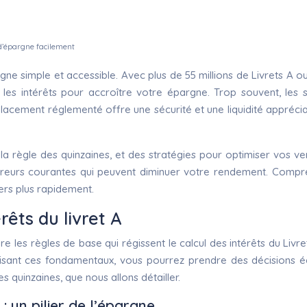
 d’épargne facilement
rgne simple et accessible. Avec plus de 55 millions de Livrets A o
es intérêts pour accroître votre épargne. Trop souvent, les sub
cement réglementé offre une sécurité et une liquidité appréciable
la règle des quinzaines, et des stratégies pour optimiser vos ve
s erreurs courantes qui peuvent diminuer votre rendement. Com
ers plus rapidement.
êts du livret A
e les règles de base qui régissent le calcul des intérêts du Livr
isant ces fondamentaux, vous pourrez prendre des décisions écl
s quinzaines, que nous allons détailler.
: un pilier de l’épargne