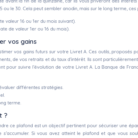
uste avant la fin de la quinzaine, car ils vous priveront des intér
e 15 ou le 30. Cela peut sembler anodin, mais sur le long terme, ce
te valeur 16 ou 1er du mois suivant).
(date de valeur 1er ou 16 du mois).
per vos gains
timer vos gains futurs sur votre Livret A. Ces outils, proposés p
s, de vos retraits et du taux d’intérêt. Ils sont particulièrement 
ement pour suivre l’évolution de votre Livret A. La Banque de Fra
 évaluer différentes stratégies.
el.
ong terme.
t ?
ndre ce plafond est un objectif pertinent pour sécuriser une épa
de s’accumuler. Si vous avez atteint le plafond et que vous so