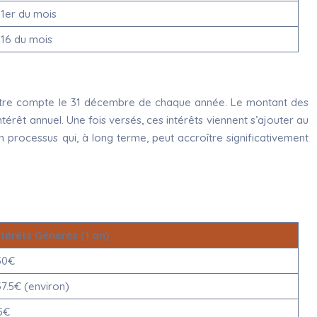
1er du mois
16 du mois
ur votre compte le 31 décembre de chaque année. Le montant des
ntérêt annuel. Une fois versés, ces intérêts viennent s’ajouter au
t un processus qui, à long terme, peut accroître significativement
ntérêts Générés (1 an)
50€
37.5€ (environ)
5€