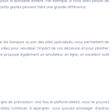
êts pour la quinzaine entière. Par exemple, si vous avez besoin de
s petits gestes peuvent faire une grande différence.
ar les banques ou par des sites spécialisés, vous permettent de
utiles pour visualiser l’impact de vos décisions et pour planifier
nce propose également un simulateur en ligne, un excellent outil
rgne de précaution. Une fois le plafond atteint, vous ne pouvez
uhaitez continuer à épargner, vous pouvez envisager d’autres