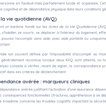
rsonne en fauteuil mais parfaitement lucide et organisée. Cett
 cognitive
et de
dépendance physique
dans leurs conditions gé
la vie quotidienne (AVQ)
lisent un barème fondé sur les
Actes de la Vie Quotidienne
(AVQ)
habiller, se nourrir, se déplacer à l’intérieur du logement, effect
us pouvez l’accomplir
sans aide
,
avec aide partielle
ou
uniqueme
ortant.
le est souvent définie par l’impossibilité d’accomplir au mo
st généralement reconnue lorsque deux AVQ sont atteints, ou l
’enjeu consiste à vérifier, avant de signer, la correspondance p
rictif dans ses critères de déclenchement.
épendance avérée : marqueurs cliniques
e dépendance avérée justifiant l’activation d’une assurance dépe
 conséquences fonctionnelles (fractures, appréhension à se dép
e troisième concerne les troubles cognitifs impactant la sécurit