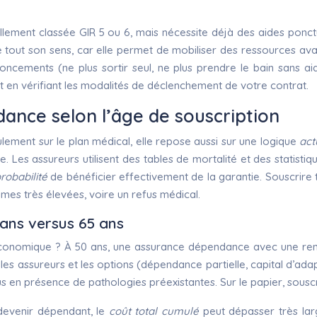
llement classée GIR 5 ou 6, mais nécessite déjà des aides ponct
tout son sens, car elle permet de mobiliser des ressources ava
ements (ne plus sortir seul, ne plus prendre le bain sans aide,
oit en vérifiant les modalités de déclenchement de votre contrat.
dance selon l’âge de souscription
ement sur le plan médical, elle repose aussi sur une logique
act
re. Les assureurs utilisent des tables de mortalité et des stati
robabilité
de bénéficier effectivement de la garantie. Souscrire
rimes très élevées, voire un refus médical.
 ans versus 65 ans
économique ? À 50 ans, une assurance dépendance avec une rente
 les assureurs et les options (dépendance partielle, capital d’ad
us en présence de pathologies préexistantes. Sur le papier, sous
devenir dépendant, le
coût total cumulé
peut dépasser très lar