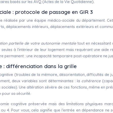
taires basés sur les AVQ (Actes de la Vie Quotidienne).
ciale : protocole de passage en GIR 3
cile réalisée par une équipe médico-sociale du département. Cet
ansferts, déplacements intérieurs, déplacements extérieurs et com
tion partielle de votre autonomie mentale
tout en nécessitant 
les à l’intérieur de leur logement mais requérant une aide régul
re permanent : une incapacité temporaire post-opératoire ne just
: différenciation dans la grille
cognitive (troubles de la mémoire, désorientation, difficultés d
rètement, deux variables sont déterminantes : la
cohérence
(capac
ns sociales). Une altération sévère de ces fonctions, même en pré
e pour sa sécurité.
mie cognitive préservée mais des limitations physiques marqué
 3 ou 4. Pour vous, cela signifie que l’entrée en dépendance ne s