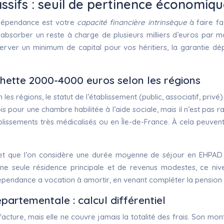
ssifs : seuil de pertinence économiq
 dépendance est votre
capacité financière intrinsèque
à faire fa
 absorber un reste à charge de plusieurs milliers d’euros par moi
rver un minimum de capital pour vos héritiers, la garantie dé
hette 2000-4000 euros selon les régions
les régions, le statut de l’établissement (public, associatif, pri
s pour une chambre habilitée à l’aide sociale, mais il n’est pas 
lissements très médicalisés ou en Île-de-France. À cela peuvent 
 et que l’on considère une durée moyenne de séjour en EHPAD 
ne seule résidence principale et de revenus modestes, ce ni
pendance a vocation à amortir, en venant compléter la pension de
partementale : calcul différentiel
facture, mais elle ne couvre jamais la totalité des frais. Son mo