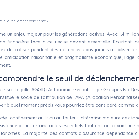
-elle réellement pertinente ?
un enjeu majeur pour les générations actives. Avec 1,4 million 
ration financière face à ce risque devient essentielle. Pourtan
ez de cotiser pendant des décennies sans jamais mobiliser les ga
re anticipation raisonnable et pragmatisme économique, l’âge i
ment.
R : comprendre le seuil de déclenchemen
e sur la grille AGGIR (Autonomie Gérontologie Groupes Iso-Ressou
nstitue le socle de l’attribution de l’APA (Allocation Personnal
iper à quel moment précis vous pourriez être considéré comme 
ale
: confinement au lit ou au fauteuil, altération majeure des fo
sistance pour certains actes essentiels tout en conservant une mob
onomes. La majorité des contrats d’assurance dépendance align