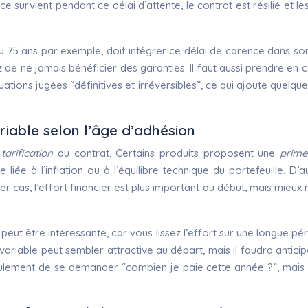
ce survient pendant ce délai d’attente, le contrat est résilié et
2 ou 75 ans par exemple, doit intégrer ce délai de carence dans s
ez de ne jamais bénéficier des garanties. Il faut aussi prendre en
tuations jugées “définitives et irréversibles”, ce qui ajoute quel
iable selon l’âge d’adhésion
arification
du contrat. Certains produits proposent une
prime
 liée à l’inflation ou à l’équilibre technique du portefeuille. D
r cas, l’effort financier est plus important au début, mais mieux 
eut être intéressante, car vous lissez l’effort sur une longue pér
ariable peut sembler attractive au départ, mais il faudra anticip
seulement de se demander “combien je paie cette année ?”, mais 