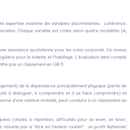
te expertise examine dix variables discriminantes : cohérence,
munication. Chaque variable est cotée selon quatre modalités (A,
une assistance quotidienne pour les soins corporels. Ce niveau
ière pour la toilette et l’habillage. L’évaluation tient compte
ifie pas un classement en GIR 3.
e jugement) de la dépendance principalement physique (perte de
ité à dialoguer, à comprendre et à se faire comprendre) et
sence d’une relative mobilité, peut conduire à un classement en
es (chutes à répétition, difficultés pour se lever, se laver,
e résume pas à “être en fauteuil roulant” : un profil Alzheimer